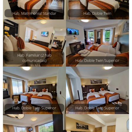
Hab. Matrimonial Standar
Hab. Doble Twin
Hab. Familiar (2 hab
comunicadas)
Hab. Doble Twin Superior
Hab. Doble Twin Superior
Hab. Doble Twin Superior