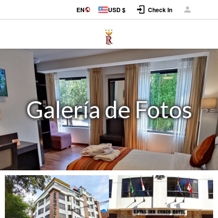
Log in
EN
USD $
Check In
Galería de Fotos