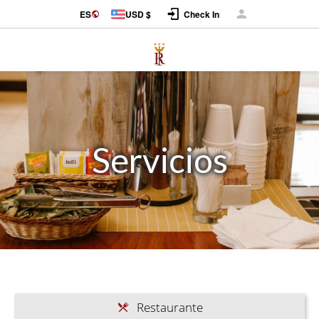
Iniciar Sesión
ES
USD $
Check In
Servicios
Restaurante