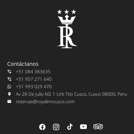
Contáctanos
+51 084 383635
+51 957 271 640
+51 993 029 470
Av 28 De Julio M2 1 Urb Ttio Cusco, Cusco 08000, Peru
reservas@royalinncusco.com